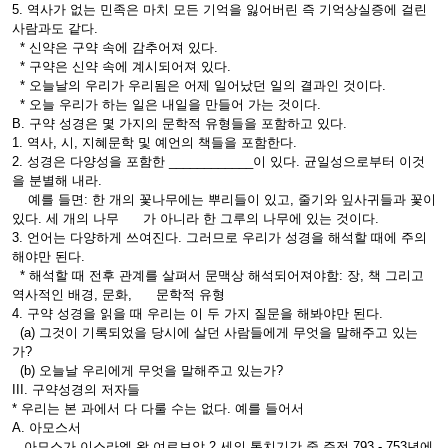
5. 역사가 없는 민족은 마치 모든 기억을 잃어버린 즉 기억상실증에 걸린
사람과도 같다.
* 신약은 구약 속에 감추어져 있다.
* 구약은 신약 속에 계시되어져 있다.
* 오늘날의 우리가 우리됨은 어제 일어났던 일의 결과인 것이다.
* 오늘 우리가 하는 일은 내일을 만들어 가는 것이다.
B. 구약 성경은 몇 가지의 문학적 유형들을 포함하고 있다.
1. 역사, 시, 지혜문학 및 예언의 책들을 포함한다.
2. 성경은 다양성을 포함한 ____________이 있다. 균일성으로부터 이것
을 분별해 내라.
예를 들면: 한 개의 꽃나무에는 뿌리들이 있고, 줄기와 잎사귀들과 꽃이
있다. 세 개의 나무 가 아니라 한 그루의 나무에 있는 것이다.
3. 언어는 다양하게 쓰여진다. 그러므로 우리가 성경을 해석할 때에 주의
해야만 된다.
* 해석할 때 전후 관계를 살펴서 문맥상 해석되어져야함: 장, 책 그리고
역사적인 배경, 문화, 문학적 유형
4. 구약 성경을 읽을 때 우리는 이 두 가지 질문을 해봐야만 된다.
(a) 그것이 기록되었을 당시에 살던 사람들에게 무엇을 말해주고 있는
가?
(b) 오늘날 우리에게 무엇을 말해주고 있는가?
III. 구약성경의 저자들
* 우리는 본 과에서 다 다룰 수는 없다. 예를 들어서
A. 아모스서
아모스가 이스라엘 왕 여로보암 2 세의 통치기간 중 주전 793 - 753년에