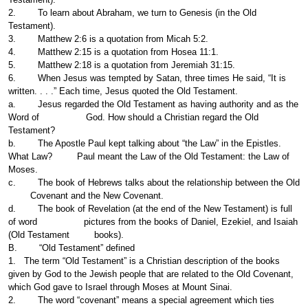
2. To learn about Abraham, we turn to Genesis (in the Old
Testament).
3. Matthew 2:6 is a quotation from Micah 5:2.
4. Matthew 2:15 is a quotation from Hosea 11:1.
5. Matthew 2:18 is a quotation from Jeremiah 31:15.
6. When Jesus was tempted by Satan, three times He said, “It is
written. . . .” Each time, Jesus quoted the Old Testament.
a. Jesus regarded the Old Testament as having authority and as the
Word of God. How should a Christian regard the Old
Testament?
b. The Apostle Paul kept talking about “the Law” in the Epistles.
What Law? Paul meant the Law of the Old Testament: the Law of
Moses.
c. The book of Hebrews talks about the relationship between the Old
Covenant and the New Covenant.
d. The book of Revelation (at the end of the New Testament) is full
of word pictures from the books of Daniel, Ezekiel, and Isaiah
(Old Testament books).
B. “Old Testament” defined
1. The term “Old Testament” is a Christian description of the books
given by God to the Jewish people that are related to the Old Covenant,
which God gave to Israel through Moses at Mount Sinai.
2. The word “covenant” means a special agreement which ties