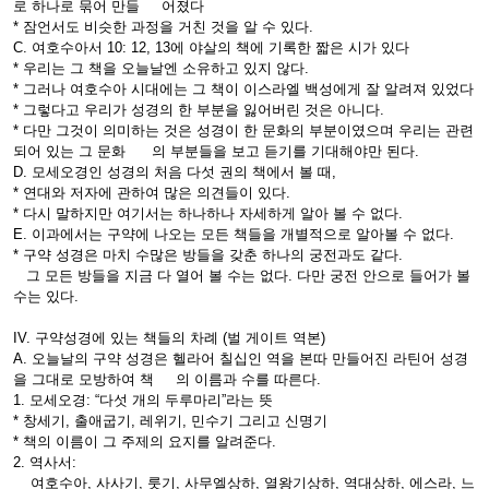
로 하나로 묶어 만들 어졌다
* 잠언서도 비슷한 과정을 거친 것을 알 수 있다.
C. 여호수아서 10: 12, 13에 야살의 책에 기록한 짧은 시가 있다
* 우리는 그 책을 오늘날엔 소유하고 있지 않다.
* 그러나 여호수아 시대에는 그 책이 이스라엘 백성에게 잘 알려져 있었다
* 그렇다고 우리가 성경의 한 부분을 잃어버린 것은 아니다.
* 다만 그것이 의미하는 것은 성경이 한 문화의 부분이였으며 우리는 관련
되어 있는 그 문화 의 부분들을 보고 듣기를 기대해야만 된다.
D. 모세오경인 성경의 처음 다섯 권의 책에서 볼 때,
* 연대와 저자에 관하여 많은 의견들이 있다.
* 다시 말하지만 여기서는 하나하나 자세하게 알아 볼 수 없다.
E. 이과에서는 구약에 나오는 모든 책들을 개별적으로 알아볼 수 없다.
* 구약 성경은 마치 수많은 방들을 갖춘 하나의 궁전과도 같다.
그 모든 방들을 지금 다 열어 볼 수는 없다. 다만 궁전 안으로 들어가 볼
수는 있다.
IV. 구약성경에 있는 책들의 차례 (벌 게이트 역본)
A. 오늘날의 구약 성경은 헬라어 칠십인 역을 본따 만들어진 라틴어 성경
을 그대로 모방하여 책 의 이름과 수를 따른다.
1. 모세오경: “다섯 개의 두루마리”라는 뜻
* 창세기, 출애굽기, 레위기, 민수기 그리고 신명기
* 책의 이름이 그 주제의 요지를 알려준다.
2. 역사서:
여호수아, 사사기, 룻기, 사무엘상하, 열왕기상하, 역대상하, 에스라, 느