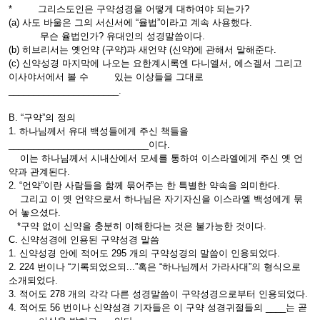
* 그리스도인은 구약성경을 어떻게 대하여야 되는가?
(a) 사도 바울은 그의 서신서에 “율법”이라고 계속 사용했다.
무슨 율법인가? 유대인의 성경말씀이다.
(b) 히브리서는 옛언약 (구약)과 새언약 (신약)에 관해서 말해준다.
(c) 신약성경 마지막에 나오는 요한계시록엔 다니엘서, 에스겔서 그리고
이사야서에서 볼 수 있는 이상들을 그대로
______________________.
B. “구약”의 정의
1. 하나님께서 유대 백성들에게 주신 책들을
____________________________이다.
이는 하나님께서 시내산에서 모세를 통하여 이스라엘에게 주신 옛 언
약과 관계된다.
2. “언약”이란 사람들을 함께 묶어주는 한 특별한 약속을 의미한다.
그리고 이 옛 언약으로서 하나님은 자기자신을 이스라엘 백성에게 묶
어 놓으셨다.
*구약 없이 신약을 충분히 이해한다는 것은 불가능한 것이다.
C. 신약성경에 인용된 구약성경 말씀
1. 신약성경 안에 적어도 295 개의 구약성경의 말씀이 인용되었다.
2. 224 번이나 “기록되었으되...”혹은 “하나님께서 가라사대”의 형식으로
소개되었다.
3. 적어도 278 개의 각각 다른 성경말씀이 구약성경으로부터 인용되었다.
4. 적어도 56 번이나 신약성경 기자들은 이 구약 성경귀절들의 ____는 곧