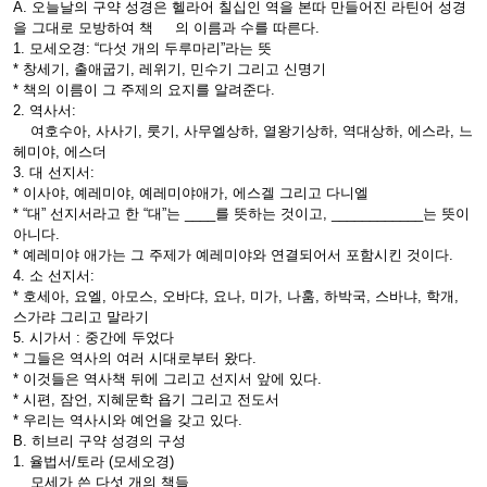
A. 오늘날의 구약 성경은 헬라어 칠십인 역을 본따 만들어진 라틴어 성경
을 그대로 모방하여 책 의 이름과 수를 따른다.
1. 모세오경: “다섯 개의 두루마리”라는 뜻
* 창세기, 출애굽기, 레위기, 민수기 그리고 신명기
* 책의 이름이 그 주제의 요지를 알려준다.
2. 역사서:
여호수아, 사사기, 룻기, 사무엘상하, 열왕기상하, 역대상하, 에스라, 느
헤미야, 에스더
3. 대 선지서:
* 이사야, 예레미야, 예레미야애가, 에스겔 그리고 다니엘
* “대” 선지서라고 한 “대”는 ____를 뜻하는 것이고, ____________는 뜻이
아니다.
* 예레미야 애가는 그 주제가 예레미야와 연결되어서 포함시킨 것이다.
4. 소 선지서:
* 호세아, 요엘, 아모스, 오바댜, 요나, 미가, 나훔, 하박국, 스바냐, 학개,
스가랴 그리고 말라기
5. 시가서 : 중간에 두었다
* 그들은 역사의 여러 시대로부터 왔다.
* 이것들은 역사책 뒤에 그리고 선지서 앞에 있다.
* 시편, 잠언, 지혜문학 욥기 그리고 전도서
* 우리는 역사시와 예언을 갖고 있다.
B. 히브리 구약 성경의 구성
1. 율법서/토라 (모세오경)
모세가 쓴 다섯 개의 책들