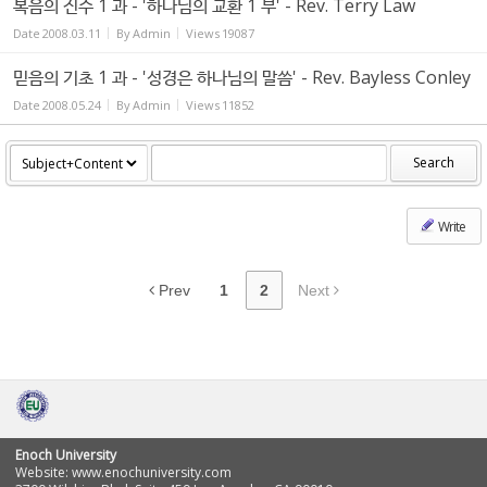
복음의 진수 1 과 - '하나님의 교환 1 부' - Rev. Terry Law
Date
2008.03.11
By
Admin
Views
19087
믿음의 기초 1 과 - '성경은 하나님의 말씀' - Rev. Bayless Conley
Date
2008.05.24
By
Admin
Views
11852
Search
Write
Prev
1
2
Next
Enoch University
Website: www.enochuniversity.com