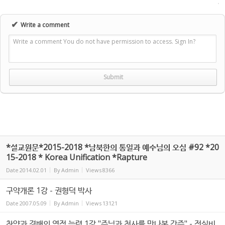
✔
Write a comment
Write a comment You do not have permission to access. Sign In?
*설교원문*2015-2018 *남북한의 통일과 예수님의 오심 #92 *20
15-2018 * Korea Unification *Rapture
Date
2014.02.01
By
Admin
Views
8366
구약개론 1강 - 권형덕 박사
Date
2007.05.09
By
Admin
Views
13121
찬양과 경배의 영적 능력 1강 "주님과 천사를 만나본 간증" - 전실비