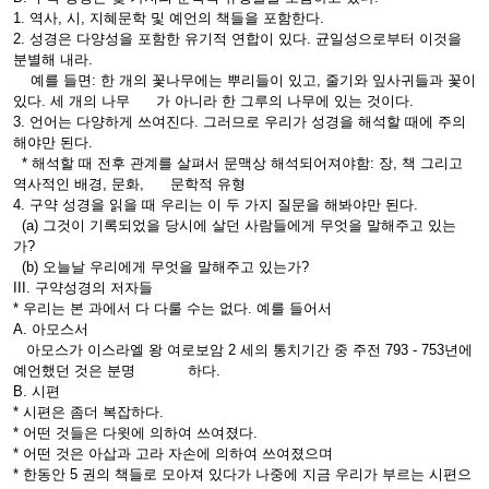
1. 역사, 시, 지혜문학 및 예언의 책들을 포함한다.
2. 성경은 다양성을 포함한 유기적 연합이 있다. 균일성으로부터 이것을
분별해 내라.
예를 들면: 한 개의 꽃나무에는 뿌리들이 있고, 줄기와 잎사귀들과 꽃이
있다. 세 개의 나무 가 아니라 한 그루의 나무에 있는 것이다.
3. 언어는 다양하게 쓰여진다. 그러므로 우리가 성경을 해석할 때에 주의
해야만 된다.
* 해석할 때 전후 관계를 살펴서 문맥상 해석되어져야함: 장, 책 그리고
역사적인 배경, 문화, 문학적 유형
4. 구약 성경을 읽을 때 우리는 이 두 가지 질문을 해봐야만 된다.
(a) 그것이 기록되었을 당시에 살던 사람들에게 무엇을 말해주고 있는
가?
(b) 오늘날 우리에게 무엇을 말해주고 있는가?
III. 구약성경의 저자들
* 우리는 본 과에서 다 다룰 수는 없다. 예를 들어서
A. 아모스서
아모스가 이스라엘 왕 여로보암 2 세의 통치기간 중 주전 793 - 753년에
예언했던 것은 분명 하다.
B. 시편
* 시편은 좀더 복잡하다.
* 어떤 것들은 다윗에 의하여 쓰여졌다.
* 어떤 것은 아삽과 고라 자손에 의하여 쓰여졌으며
* 한동안 5 권의 책들로 모아져 있다가 나중에 지금 우리가 부르는 시편으