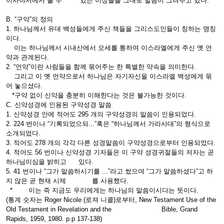
이사야서에서 볼 수 있는 이상들을 그대로 말씀이 그려주고 있다.
B. “구약”의 정의
1. 하나님께서 유대 백성들에게 주신 책들을 그리스도인들이 칭하는 명칭
이다.
이는 하나님께서 시내산에서 모세를 통하여 이스라엘에게 주신 옛 언
약과 관계된다.
2. “언약”이란 사람들을 함께 묶어주는 한 특별한 약속을 의미한다.
그리고 이 옛 언약으로서 하나님은 자기자신을 이스라엘 백성에게 묶
어 놓으셨다.
*구약 없이 신약을 충분히 이해한다는 것은 불가능한 것이다.
C. 신약성경에 인용된 구약성경 말씀
1. 신약성경 안에 적어도 295 개의 구약성경의 말씀이 인용되었다.
2. 224 번이나 “기록되었으되...”혹은 “하나님께서 가라사대”의 형식으로
소개되었다.
3. 적어도 278 개의 각각 다른 성경말씀이 구약성경으로부터 인용되었다.
4. 적어도 56 번이나 신약성경 기자들은 이 구약 성경귀절들의 저자는 곧
하나님이심을 밝히고 있다.
5. 41 번이나 “그가 말씀하시기를 ...”라고 썼으며 “그가 말씀하셨다”고 하
지 않은 곧 현재 시제 를 사용했다.
* 이는 즉 지금도 우리에게는 하나님의 말씀이시다는 뜻이다.
(통계 숫자는 Roger Nicole (로져 니콜)로부터, New Testament Use of the
Old Testament in Revelation and the Bible, Grand
Rapids, 1959, 1980. p.p 137-138)