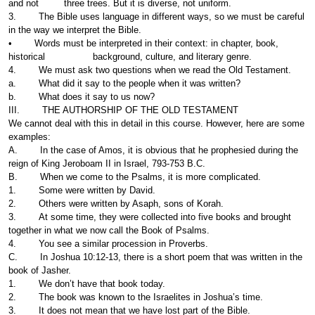
and not three trees. But it is diverse, not uniform.
3. The Bible uses language in different ways, so we must be careful
in the way we interpret the Bible.
• Words must be interpreted in their context: in chapter, book,
historical background, culture, and literary genre.
4. We must ask two questions when we read the Old Testament.
a. What did it say to the people when it was written?
b. What does it say to us now?
III. THE AUTHORSHIP OF THE OLD TESTAMENT
We cannot deal with this in detail in this course. However, here are some
examples:
A. In the case of Amos, it is obvious that he prophesied during the
reign of King Jeroboam II in Israel, 793-753 B.C.
B. When we come to the Psalms, it is more complicated.
1. Some were written by David.
2. Others were written by Asaph, sons of Korah.
3. At some time, they were collected into five books and brought
together in what we now call the Book of Psalms.
4. You see a similar procession in Proverbs.
C. In Joshua 10:12-13, there is a short poem that was written in the
book of Jasher.
1. We don’t have that book today.
2. The book was known to the Israelites in Joshua’s time.
3. It does not mean that we have lost part of the Bible.