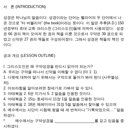
서 론 (INTRODUCTION)
성경은 하나님의 말씀이다. 성경이라는 단어는 헬라어의 두 단어에서 나
온 것으로 “타 버블리아” (the book)이라는 뜻이다. 이 말은 주후(A.D.) 150
년경부터 초대 교회 크리스천 (그리스도인)들에 의하여 사용되었다. 성경
은 66 권의 책이 모여져 한 권의 책을 이룬 것으로서 구약은 39 권으로 되
었고 신약은 27 권의 책들로 구성되어졌다. 그래서 성경은 책들의 책인 것
이다.
공과 개요 (LESSON OUTLINE)
I. 그리스도인은 왜 구약성경을 반드시 읽어야 되는가?
A. 우리는 구약을 떠나서 신약을 이해할 수 없다 (마 1: 1).
1. 다윗에 대하여 알기 위해서는 구약으로 돌아가 봐야 된다 (사무엘상,
하).
2. 아브라함을 알아보려면 창세기로 가봐야 알 수 있다.
3. 마태복음 2: 6은 미가서 5: 2 말씀을 인용한 것이다.
4. 마태복음 2: 15는 호세아서 11장 1절 말씀을 인용한 것이다.
5. 마태복음 2: 18은 예레미야서 31장 5절 말씀에서 찿아볼 수 있으며
6. 예수께서는 사단이 시험해 왔을 때 세 번씩이나 “기록되었으되....” 말씀
하셨다.
* 예수께서는 구약성경을 ____________________를 갖고 있음을 중
시하셨다.