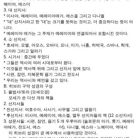
헤미야, 에스더
3. 대 선지서:
* 이사야, 예레미야, 예레미야애가, 에스겔 그리고 다니엘
* “대” 선지서라고 한 “대”는 크기를 뜻하는 것이고, 더 중요하다는 뜻이 아
니다.
* 예레미야 애가는 그 주제가 예레미야와 연결되어서 포함시킨 것이다.
4. 소 선지서:
* 호세아, 요엘, 아모스, 오바댜, 요나, 미가, 나훔, 하박국, 스바냐, 학개,
스가랴 그리고 말라기
5. 시가서 : 중간에 두었다
* 그들은 역사의 여러 시대로부터 왔다.
* 이것들은 역사책 뒤에 그리고 선지서 앞에 있다.
* 시편, 잠언, 지혜문학 욥기 그리고 전도서
* 우리는 역사시와 예언을 갖고 있다.
B. 히브리 구약 성경의 구성
1. 율법서/토라 (모세오경)
모세가 쓴 다섯 개의 책들
2. 선지서들
* 전선지서: 여호수아, 사사기, 사무엘 그리고 열왕기
* 후선지서: 이사야, 예레미야, 에스겔, 열두 선지자들의 책 (12 소선지서)
3. 성문서들: 시편, 잠언, 욥기 5 개 두루마리 (솔로몬의 아가, 룻기, 예레미
야애가, 전도서, 에스 더), 다니엘, 에스라 - 느헤미야, 역대서
이 히브리 성경이 곧 예수께서 사용하셨던 것이다.