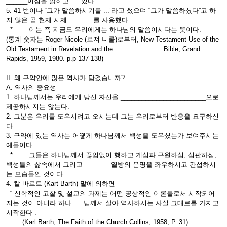
______이심을 밝히고 있다.
5. 41 번이나 “그가 말씀하시기를 ...”라고 썼으며 “그가 말씀하셨다”고 하
지 않은 곧 현재 시제 를 사용했다.
* 이는 즉 지금도 우리에게는 하나님의 말씀이시다는 뜻이다.
(통계 숫자는 Roger Nicole (로져 니콜)로부터, New Testament Use of the
Old Testament in Revelation and the Bible, Grand
Rapids, 1959, 1980. p.p 137-138)
II. 왜 구약안에 많은 역사가 담겼습니까?
A. 역사의 중요성
1. 하나님께서는 우리에게 당신 자신을 ________________________으로
제공하시지는 않는다.
2. 그분은 우리를 도우시려고 오시는데 그는 우리로부터 반응을 요구하신
다.
3. 구약에 있는 역사는 어떻게 하나님께서 백성을 도우셨는가 보여주시는
예들이다.
* 그들은 하나님께서 끊임없이 행하고 계심과 구원하심, 심판하심,
백성들의 삶속에서 그리고 열방의 운명을 좌우하시고 간섭하시
는 모습들인 것이다.
4. 칼 바르트 (Kart Barth) 말에 의하면
“ 신학적인 고찰 및 설교의 과제는 어떤 공상적인 이론들로서 시작되어
지는 것이 아니라 하나 님께서 살아 역사하시는 사실 그대로를 가지고
시작한다”.
(Karl Barth, The Faith of the Church Collins, 1958, P. 31)