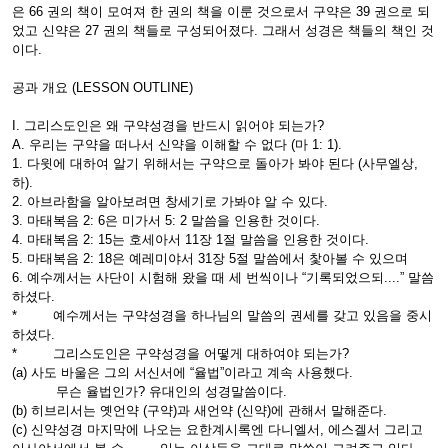
은 66 권의 책이 모여져 한 권의 책을 이룬 것으로서 구약은 39 권으로 되
었고 신약은 27 권의 책들로 구성되어졌다. 그래서 성경은 책들의 책인 것
이다.
공과 개요 (LESSON OUTLINE)
I. 그리스도인은 왜 구약성경을 반드시 읽어야 되는가?
A. 우리는 구약을 떠나서 신약을 이해할 수 없다 (마 1: 1).
1. 다윗에 대하여 알기 위해서는 구약으로 돌아가 봐야 된다 (사무엘상,
하).
2. 아브라함을 알아보려면 창세기로 가봐야 알 수 있다.
3. 마태복음 2: 6은 미가서 5: 2 말씀을 인용한 것이다.
4. 마태복음 2: 15는 호세아서 11장 1절 말씀을 인용한 것이다.
5. 마태복음 2: 18은 예레미야서 31장 5절 말씀에서 찿아볼 수 있으며
6. 예수께서는 사단이 시험해 왔을 때 세 번씩이나 “기록되었으되....” 말씀
하셨다.
* 예수께서는 구약성경을 하나님의 말씀의 권세를 갖고 있음을 중시
하셨다.
* 그리스도인은 구약성경을 어떻게 대하여야 되는가?
(a) 사도 바울은 그의 서신서에 “율법”이라고 계속 사용했다.
무슨 율법인가? 유대인의 성경말씀이다.
(b) 히브리서는 옛언약 (구약)과 새언약 (신약)에 관해서 말해준다.
(c) 신약성경 마지막에 나오는 요한계시록엔 다니엘서, 에스겔서 그리고