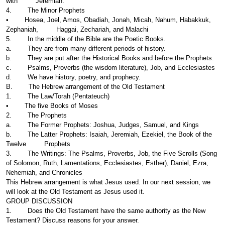
with Jeremiah.
4. The Minor Prophets
• Hosea, Joel, Amos, Obadiah, Jonah, Micah, Nahum, Habakkuk,
Zephaniah, Haggai, Zechariah, and Malachi
5. In the middle of the Bible are the Poetic Books.
a. They are from many different periods of history.
b. They are put after the Historical Books and before the Prophets.
c. Psalms, Proverbs (the wisdom literature), Job, and Ecclesiastes
d. We have history, poetry, and prophecy.
B. The Hebrew arrangement of the Old Testament
1. The Law/Torah (Pentateuch)
• The five Books of Moses
2. The Prophets
a. The Former Prophets: Joshua, Judges, Samuel, and Kings
b. The Latter Prophets: Isaiah, Jeremiah, Ezekiel, the Book of the
Twelve Prophets
3. The Writings: The Psalms, Proverbs, Job, the Five Scrolls (Song
of Solomon, Ruth, Lamentations, Ecclesiastes, Esther), Daniel, Ezra,
Nehemiah, and Chronicles
This Hebrew arrangement is what Jesus used. In our next session, we
will look at the Old Testament as Jesus used it.
GROUP DISCUSSION
1. Does the Old Testament have the same authority as the New
Testament? Discuss reasons for your answer.