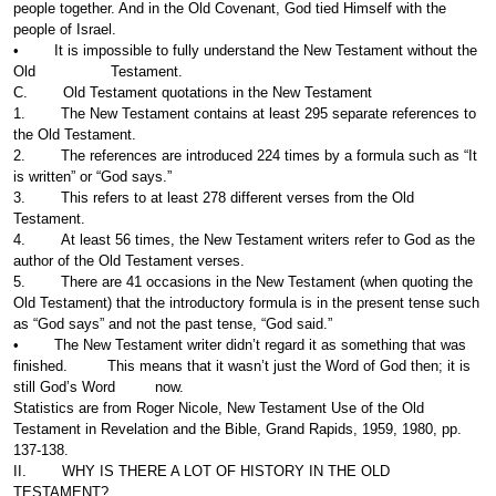
people together. And in the Old Covenant, God tied Himself with the
people of Israel.
• It is impossible to fully understand the New Testament without the
Old Testament.
C. Old Testament quotations in the New Testament
1. The New Testament contains at least 295 separate references to
the Old Testament.
2. The references are introduced 224 times by a formula such as “It
is written” or “God says.”
3. This refers to at least 278 different verses from the Old
Testament.
4. At least 56 times, the New Testament writers refer to God as the
author of the Old Testament verses.
5. There are 41 occasions in the New Testament (when quoting the
Old Testament) that the introductory formula is in the present tense such
as “God says” and not the past tense, “God said.”
• The New Testament writer didn’t regard it as something that was
finished. This means that it wasn’t just the Word of God then; it is
still God’s Word now.
Statistics are from Roger Nicole, New Testament Use of the Old
Testament in Revelation and the Bible, Grand Rapids, 1959, 1980, pp.
137-138.
II. WHY IS THERE A LOT OF HISTORY IN THE OLD
TESTAMENT?