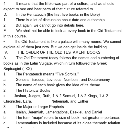
4. It means that the Bible was part of a culture, and we should
expect to see and hear parts of that culture referred to.
D. In the Pentateuch (the first five books in the Bible)
1. There is a lot of discussion about date and authorship.
2. But again, we cannot go into details here.
E. We shall not be able to look at every book in the Old Testament
in this course.
• The Old Testament is like a palace with many rooms. We cannot
explore all of them just now. But we can get inside the building.
IV. THE ORDER OF THE OLD TESTAMENT BOOKS
A. The Old Testament today follows the names and numbering of
books as in the Latin Vulgate, which in turn followed the Greek
Septuagint (LXX).
1. The Pentateuch means “Five Scrolls.”
a. Genesis, Exodus, Leviticus, Numbers, and Deuteronomy
b. The name of each book gives the idea of its theme.
2. The Historical Books
• Joshua, Judges, Ruth, 1 & 2 Samuel, 1 & 2 Kings, 1 & 2
Chronicles, Ezra, Nehemiah, and Esther
3. The Major or Larger Prophets
a. Isaiah, Jeremiah, Lamentations, Ezekiel, and Daniel
b. The term “major” refers to size of book, not greater importance.
c. Lamentations is included because of its close thematic relation