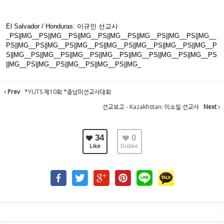
El Salvador / Honduras: 이규인 선교사
_PS||MG__PS||MG__PS||MG__PS||MG__PS||MG__PS||MG__PS||MG__
PS||MG__PS||MG__PS||MG__PS||MG__PS||MG__PS||MG__PS||MG__P
S||MG__PS||MG__PS||MG__PS||MG__PS||MG__PS||MG__PS||MG__PS
||MG__PS||MG__PS||MG__PS||MG__PS||MG_
Prev
*YUTS 제10회 *중남미선교사대회
선교보고 - Kazakhstan: 이소일 선교사
Next
34
0
Like
Dislike