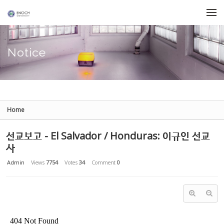
Sketchbook5, 스케치북5
Sketchbook5, 스케치북5
Skip to menu
Notice
Home
선교보고 - El Salvador / Honduras: 이규인 선교
사
Admin
Views
7754
Votes
34
Comment
0