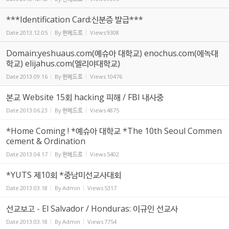
***Identification Card:신분증 발급***
Date
2013.12.05
By
현베드로
Views
9308
Domain:yeshuaus.com(예슈아 대학교) enochus.com(에녹대
학교) elijahus.com(엘리야대학교)
Date
2013.09.16
By
현베드로
Views
10476
본교 Website 15회 hacking 피해 / FBI 내사중
Date
2013.06.23
By
현베드로
Views
4875
*Home Coming ! *예슈아 대학교 *The 10th Seoul Commen
cement & Ordination
Date
2013.04.17
By
현베드로
Views
5402
*YUTS 제10회 *중남미선교사대회
Date
2013.03.18
By
Admin
Views
5317
선교보고 - El Salvador / Honduras: 이규인 선교사
Date
2013.03.18
By
Admin
Views
7754