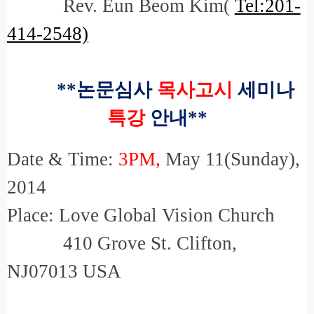
Rev. Eun Beom Kim(
Tel:201-
414-2548)
**
논문심사
목사고시
세미나
특강
안내
**
Date & Time:
3PM,
May 11(Sunday),
2014
Place: Love Global Vision Church
410 Grove St. Clifton,
NJ07013 USA