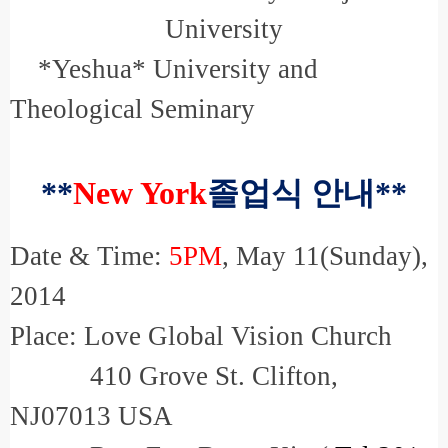
University
*Yeshua* University and
Theological Seminary
**
New York
졸업식 안내
**
Date & Time:
5PM
, May 11(Sunday),
2014
Place: Love Global Vision Church
410 Grove St. Clifton,
NJ07013 USA