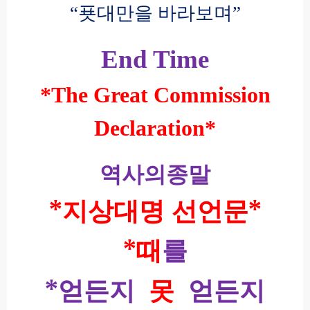
“
푯대만을 바라보며
”
End Time
*The Great Commission
Declaration*
역사의종말
*
*
지상대명
선언문
*
때
를
*
얻든지
못
얻든지