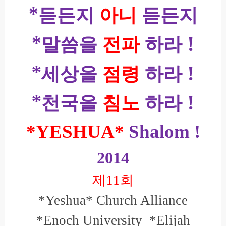
*
듣든지
아니
듣든지
*
!
말씀을
전파
하라
*
!
세상을
점령
하라
*
!
천국을
침노
하라
*YESHUA*
Shalom !
2014
제
11
회
*Yeshua* Church Alliance
*Enoch University
*Elijah