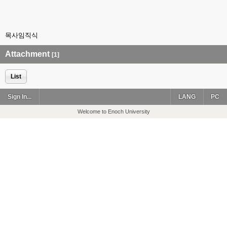
목사임직식
Attachment
[1]
List
Sign In...
LANG
PC
Welcome to Enoch University