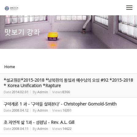
Sketchbook5, 스케치북5
Sketchbook5, 스케치북5
Skip to menu
맛보기 강좌
Home
*설교원문*2015-2018 *남북한의 통일과 예수님의 오심 #92 *2015-2018
* Korea Unification *Rapture
Date
2014.02.01
By
Admin
Views
8366
구약개론 1 과 - '구약을 살펴본다' - Christopher Gornold-Smith
Date
2008.04.12
By
Admin
Views
16391
초 자연적 삶 1과 - 성령님 - Rev. A.L. Gill
Date
2008.04.11
By
Admin
Views
14622