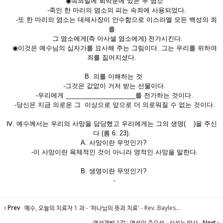
◉속죄일에 회막문에 있는 두 염소
-죽인 한 마리의 염소의 피는 속죄에 사용되었다.
-또 한 마리의 염소는 대제사장이 안수함으로 이스라엘 모든 백성의 죄
를
그 염소에게(즉 아사셀 염소에게) 전가시킨다.
◉이것은 예수님의 십자가를 묘사해 주는 그림이다. 그는 우리를 위하여
죄를 짊어지셨다.
B. 의를 이해하는 것
-그것은 값없이 거저 받는 선물이다.
-우리에게 ____________________를 전가하는 것이다.
-당신은 지금 의로운 그 이상으로 앞으로 더 의로워질 수 없는 것이다.
Ⅳ. 예수께서는 우리의 사망을 담당했고 우리에게는 그의 생명( )을 주신
다 (롬 6: 23).
A. 사망이란 무엇인가?
-이 사망이란 육체적인 것이 아니라 영적인 사망을 말한다.
B. 생명이란 무엇인가?
-
Prev
예수, 오늘의 치료자 1 과 - '하나님의 뜻과 치료' - Rev. Bayles...
영성개발 1강 : 영성의 중요성 - 신성능 박사
Next