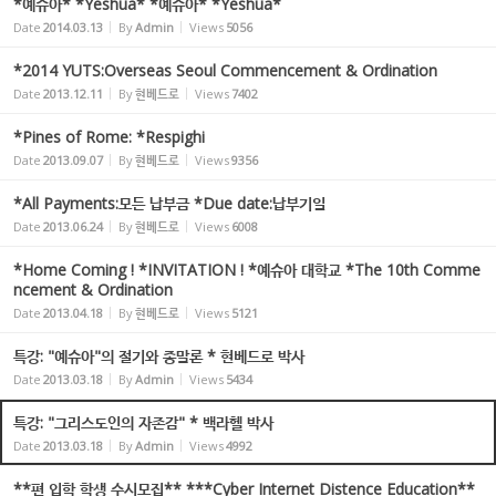
*예슈아* *Yeshua* *예슈아* *Yeshua*
Date
2014.03.13
By
Admin
Views
5056
*2014 YUTS:Overseas Seoul Commencement & Ordination
Date
2013.12.11
By
현베드로
Views
7402
*Pines of Rome: *Respighi
Date
2013.09.07
By
현베드로
Views
9356
*All Payments:모든 납부금 *Due date:납부기일
Date
2013.06.24
By
현베드로
Views
6008
*Home Coming ! *INVITATION ! *예슈아 대학교 *The 10th Comme
ncement & Ordination
Date
2013.04.18
By
현베드로
Views
5121
특강: "예슈아"의 절기와 종말론 * 현베드로 박사
Date
2013.03.18
By
Admin
Views
5434
특강: "그리스도인의 자존감" * 백라헬 박사
Date
2013.03.18
By
Admin
Views
4992
**편 입학 학생 수시모집** ***Cyber Internet Distence Education**