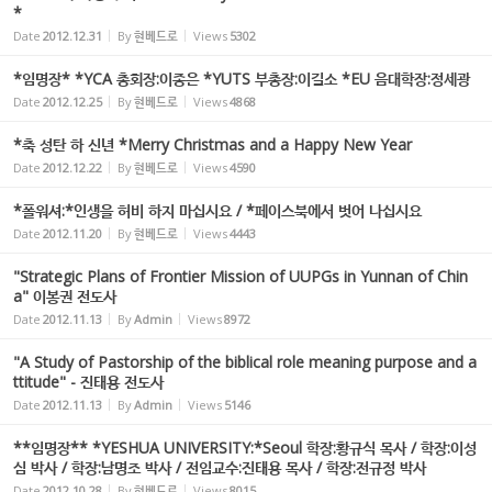
*
Date
2012.12.31
By
현베드로
Views
5302
*임명장* *YCA 총회장:이종은 *YUTS 부총장:이길소 *EU 음대학장:정세광
Date
2012.12.25
By
현베드로
Views
4868
*축 성탄 하 신년 *Merry Christmas and a Happy New Year
Date
2012.12.22
By
현베드로
Views
4590
*폴워셔:*인생을 허비 하지 마십시요 / *페이스북에서 벗어 나십시요
Date
2012.11.20
By
현베드로
Views
4443
"Strategic Plans of Frontier Mission of UUPGs in Yunnan of Chin
a" 이봉권 전도사
Date
2012.11.13
By
Admin
Views
8972
"A Study of Pastorship of the biblical role meaning purpose and a
ttitude" - 진태용 전도사
Date
2012.11.13
By
Admin
Views
5146
**임명장** *YESHUA UNIVERSITY:*Seoul 학장:황규식 목사 / 학장:이성
심 박사 / 학장:남명조 박사 / 전임교수:진태용 목사 / 학장:전규정 박사
Date
2012.10.28
By
현베드로
Views
8015