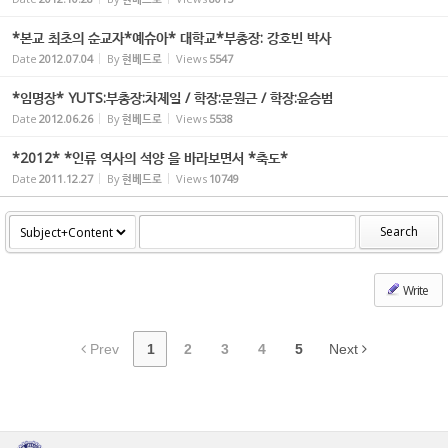
*본교 최초의 순교자*예슈아* 대학교*부총장: 강호빈 박사
Date
2012.07.04
By
현베드로
Views
5547
*임명장* YUTS:부총장:차제일 / 학장:문원근 / 학장:윤승범
Date
2012.06.26
By
현베드로
Views
5538
*2012* *인류 역사의 석양 을 바라보면서 *축도*
Date
2011.12.27
By
현베드로
Views
10749
Search
Write
Prev
1
2
3
4
5
Next