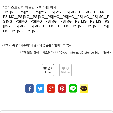
"그리스도인의 자존감" - 백라헬 박사
_PS||MG__PS||MG__PS||MG__PS||MG__PS||MG__PS||MG__PS||MG__
PS||MG__PS||MG__PS||MG__PS||MG__PS||MG__PS||MG__PS||MG__P
S||MG__PS||MG__PS||MG__PS||MG__PS||MG__PS||MG__PS||MG__PS
||MG__PS||MG__PS||MG__PS||MG__PS||MG__PS||MG__PS||MG__PS||
MG__PS||MG__PS||MG_
Prev
특강: "예슈아"의 절기와 종말론 * 현베드로 박사
**편 입학 학생 수시모집** ***Cyber Internet Distence Ed...
Next
27
0
Like
Dislike