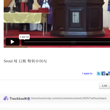
Seoul
제
12
회 학위수여식
I want to
Tw
Fa
De
itte
ce
lici
r
bo
ou
List
ok
s
Trackback
0
https://enochuniversity.com/xe/commencement/14925/7a4/trackback