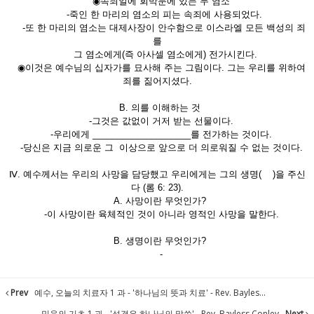
◉속죄일에 회막문에 있는 두 염소
-죽인 한 마리의 염소의 피는 속죄에 사용되었다.
-또 한 마리의 염소는 대제사장이 안수함으로 이스라엘 모든 백성의 죄
를
그 염소에게(즉 아사셀 염소에게) 전가시킨다.
◉이것은 예수님의 십자가를 묘사해 주는 그림이다. 그는 우리를 위하여
죄를 짊어지셨다.
B. 의를 이해하는 것
-그것은 값없이 거저 받는 선물이다.
-우리에게 ____________________를 전가하는 것이다.
-당신은 지금 의로운 그 이상으로 앞으로 더 의로워질 수 없는 것이다.
Ⅳ. 예수께서는 우리의 사망을 담당했고 우리에게는 그의 생명( )을 주신
다 (롬 6: 23).
A. 사망이란 무엇인가?
-이 사망이란 육체적인 것이 아니라 영적인 사망을 말한다.
B. 생명이란 무엇인가?
-
Prev
예수, 오늘의 치료자 1 과 - '하나님의 뜻과 치료' - Rev. Bayles...
믿음의 기초 1 과 - '성경은 하나님의 말씀' - Rev. Bayless Conley
Next