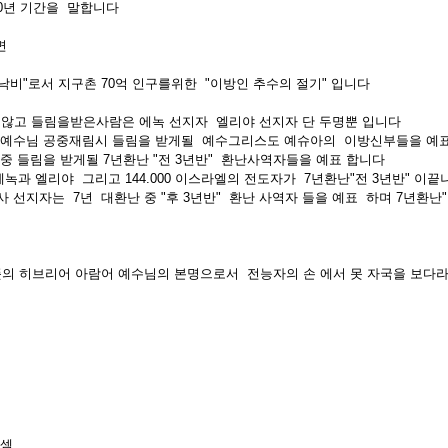
00년 기간을 말합니다
라면
낙비"로서 지구촌 70억 인구를위한 "이방인 추수의 절기" 입니다
지않고 들림을받은사람은 에녹 선지자 엘리야 선지자 단 두명뿐 입니다
 예수님 공중재림시 들림을 받게될 예수그리스도 예슈아의 이방신부들을 예
중 들림을 받게될 7년환난 "전 3년반" 환난사역자들을 예표 합니다
녹과 엘리야 그리고 144.000 이스라엘의 전도자가 7년환난"전 3년반" 이
 선지자는 7년 대환난 중 "후 3년반" 환난 사역자 들을 예표 하며 7년환
뜻의 히브리어 아람어 예수님의 본명으로서 전능자의 손 에서 못 자국을 보다
 셈