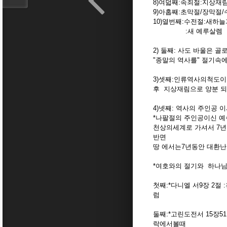
8)여덟째:속죄절:지상재
9)아홉째:초막절/장막절
10)열번째:수전절:새하늘
:새 예루살렘
2) 둘째: 사도 바울은 골
"종말의 역사를" 절기속에
3)셋째:인류역사의척도이며
후 지상재림으로 양분 되
4)넷째: 역사의 주인공
*나팔절의 주인공이신 예
천상의세계로 가셔서 7년
반면
땅 에서는7년동안 대환
*여호와의 절기와 하나
첫째:*다니엘 서9장 2절
럼
둘째:*고린도전서 15장
락에서볼때