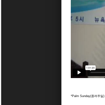
*Palm Sunday(종려