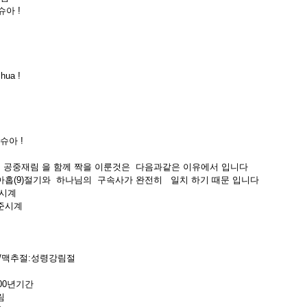
슈아 !
hua !
슈아 !
 공중재림 을 함께 짝을 이룬것은 다음과같은 이유에서 입니다
의아홉(9)절기와 하나님의 구속사가 완전히 일치 하기 때문 입니다
의시계
시계
/맥추절:성령강림절
00년기간
림