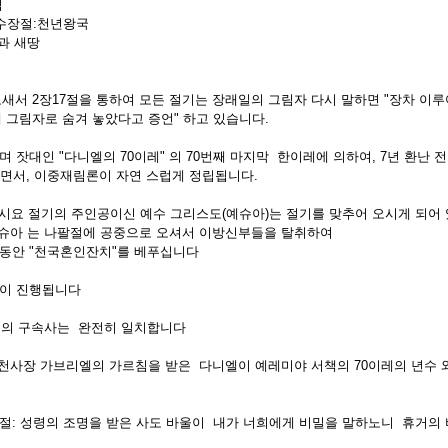
림
/수장절:천년왕국
과 새땅
로새서 2장17절을 통하여 모든 절기는 장래일의 그림자 다시 말하면 "장차 이루어질
 그림자로 숨겨 놓았다고 증언" 하고 있습니다.
 잣대인 "다니엘의 70이레" 의 70번째 마지막 한이레에 의하여, 7년 환난 전
면서, 이중재림론이 자연 스럽게 정립됩니다.
 이시요 절기의 주인공이신 예수 그리스도(예슈아)는 절기를 맞추어 오시게 되어
슈아 는 나팔절에 공중으로 오셔서 이방신부들을 탈취하여
동안 "천국혼인잔치"를 베푸십니다
난이 진행됩니다
님의 구속사는 완전히 일치합니다
 :천사장 가브리엘의 가르침을 받은 다니엘이 예레미야 서책의 70이레의 년수 
51절: 성령의 조명을 받은 사도 바울이 내가 너희에게 비밀을 말하노니 휴거의