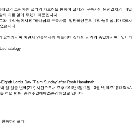
:장래일의 그림자인 절기의 가르침을 통하여 절기와 구속사의 완전일치의 비
말의 때를 열어 주셨기 때문입니다
여호와 하나님이시요 *하나님의 구속사를 입안하신분도 하나님이십니다 따라
 없습니다
약의 요한계시록 이면서 인류역사의 척도이며 잣대인 신약의 종말계시록 입니
 Eschatology
-Eighth Lord's Day "Palm Sunday"after Rosh Hasahnah.
 열 일곱 번째(217) 시간으로서 주후2013년3월24일, 3월 넷 째주"유대력57
절후스물 여덟 번째 종려주일예배25분강해설교 입니다
여 찬송하리로다