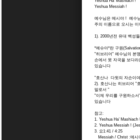
Yeshua Ha' Mashiach !
Yeshua Messiah !
예수님은 메시야 ! 예수
주의 이름으로 오시는 이
1). 2000년전 유대 
*예슈아*란 구원(Salvati
"히브리어" 예수님의 본
손에서 못 자국을 보다라
있습니다
"호산나 다윗의 자손이여
2). 호산나는 히브리어 
말로서 "
"이제 우리를 구원하소서
있습니다
참고:
1. Yeshua Ha' Mashiach !
2. Yeshua Messiah ! (Jes
3. 요1:41 / 4:25
Messiah / Christ 