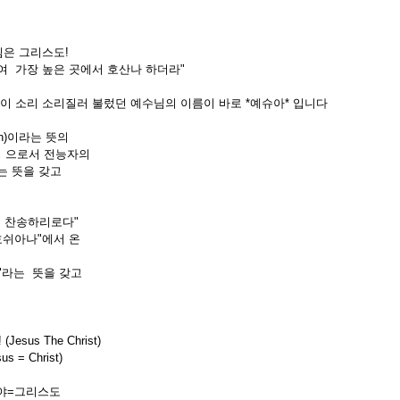
님은 그리스도!
여 가장 높은 곳에서 호산나 하더라"
백성들이 소리 소리질러 불렀던 예수님의 이름이 바로 *예슈아* 입니다
on)이라는 뜻의
명 으로서 전능자의
는 뜻을 갖고
 찬송하리로다"
"호쉬아나"에서 온
"라는 뜻을 갖고
 (Jesus The Christ)
us = Christ)
:메시야=그리스도