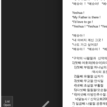
*예슈아 ! *예슈아! *예
Yeshua !
*My Father is there !
*I'd love to go !
*Yeshua ! *Yeshua ! *Yes
*예슈아 !
*내 아버지 계신 그곳 !
*나도 가고 싶어요!
*예슈아 ! *예슈아 ! *예
*구약의 나팔절과 신약의
1)첫째:여호와(예슈아)
1)첫째:부림절:하나님
:역사의 표준
2)둘째:유월절:십자가
3)셋째:무교절:안식일
4)넷째:초실절:부활절
5)다섯째:칠칠절/오순절
* 6)여섯째:이방인추수절:
넉달농사 / 신약교회20
List
7) 일곱째:나팔절:공중재
Open