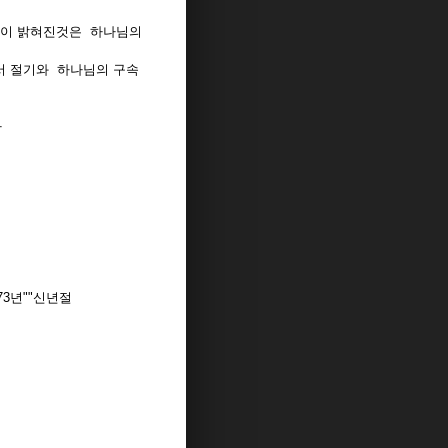
밀이 밝혀진것은 하나님의
서 절기와 하나님의 구속
다
73년""신년절