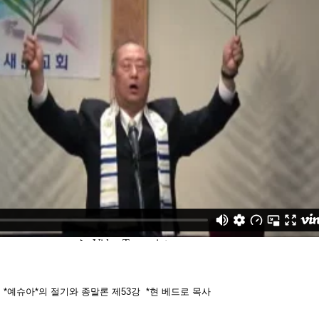
주일) *예슈아*의 절기와 종말론 제53강 *현 베드로 목사