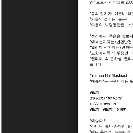
간" 으로서 신약교회 20
*봄의 절기가 "이른비"
*가을의 절기는 "늦은비"
*여름의 넉달동안은 "소
*성경에서 죽음을 맛보
*에녹선지자는7년환난전
*엘리야 선지자는7년환난
*요한계시록 의 두증인 에
*엘리야 의 문하생 엘리사
습니다
*Yeshua Ha' Mashiach !
*예슈아*는 구원이라는 
תשווע
האבא שלי נמצא שם
אני אשמח ללכת
תשווע תשווע תשווע
*예슈아 !
*아비누 쉐바 솨마임 봐
*에니 루츠라 나수아라