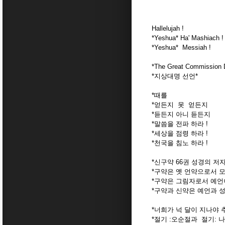
Hallelujah !
*Yeshua* Ha' Mashiach !
*Yeshua* Messiah !
*The Great Commission D
*지상대명 선언*
*때를
*얻든지 못 얻든지
*듣든지 아니 듣든지
*말씀을 전파 하라 !
*세상을 점령 하라 !
*천국을 침노 하라 !
*신구약 66권 성경의 저
*구약은 옛 언약으로서 
*구약은 그림자로서 예언
*구약과 신약은 예언과 
*너희가 넉 달이 지나야 
*절기 :오순절과 절기: